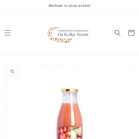
Meteen
Welkom in onze winkel
naar de
content
Winkelwa
Ga direct naar
productinformatie