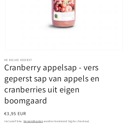
Media
1
DE KOLKE VOORST
openen
Cranberry appelsap - vers
in
modaal
geperst sap van appels en
cranberries uit eigen
boomgaard
Normale
€3,95 EUR
prijs
Inclusief btw.
Verzendkosten
worden berekend bij de checkout.