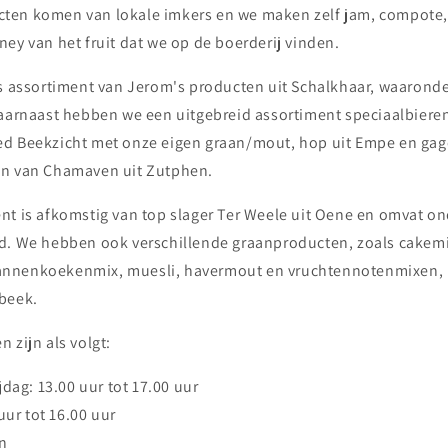
ten komen van lokale imkers en we maken zelf jam, compote
ey van het fruit dat we op de boerderij vinden.
ns assortiment van Jerom's producten uit Schalkhaar, waarond
Daarnaast hebben we een uitgebreid assortiment speciaalbiere
d Beekzicht met onze eigen graan/mout, hop uit Empe en gage
en van Chamaven uit Zutphen.
nt is afkomstig van top slager Ter Weele uit Oene en omvat o
d. We hebben ook verschillende graanproducten, zoals cakem
nnenkoekenmix, muesli, havermout en vruchtennotenmixen, 
beek.
 zijn als volgt:
dag: 13.00 uur tot 17.00 uur
uur tot 16.00 uur
n