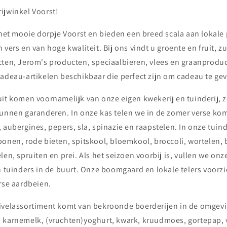
ijwinkel Voorst!
 het mooie dorpje Voorst en bieden een breed scala aan lokale
 vers en van hoge kwaliteit. Bij ons vindt u groente en fruit, zu
cten, Jerom's producten, speciaalbieren, vlees en graanprod
cadeau-artikelen beschikbaar die perfect zijn om cadeau te ge
it komen voornamelijk van onze eigen kwekerij en tuinderij, z
kunnen garanderen. In onze kas telen we in de zomer verse k
 aubergines, pepers, sla, spinazie en raapstelen. In onze tuind
bonen, rode bieten, spitskool, bloemkool, broccoli, wortelen,
len, spruiten en prei. Als het seizoen voorbij is, vullen we on
n tuinders in de buurt. Onze boomgaard en lokale telers voorz
rse aardbeien.
ivelassortiment komt van bekroonde boerderijen in de omgev
 karnemelk, (vruchten)yoghurt, kwark, kruudmoes, gortepap, v