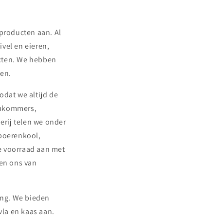
 producten aan. Al
ivel en eieren,
ucten. We hebben
ven.
odat we altijd de
omkommers,
erij telen we onder
 boerenkool,
ze voorraad aan met
ien ons van
ing. We bieden
la en kaas aan.