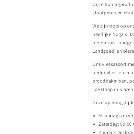
Onze honingproduc
stoofperen en chutn
We zijn trots op o
heerlijke Noga's. 
bieren van Landgoe
Landgoed, en bier
Ons vleesassortime
hertenvlees en een
broodbakmixen, pa
"de Hoop in Klaren
Onze openingstijden
Maandag t/m vrij
Zaterdag: 09.00 
Zondag: geslote