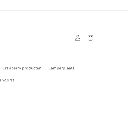
Inloggen
Winkelwagen
Cranberry producten
Camperplaats
e Voorst