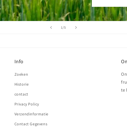
van
1
/
5
Info
On
On
Zoeken
fru
Historie
te
contact
Privacy Policy
Verzendinformatie
Contact Gegevens