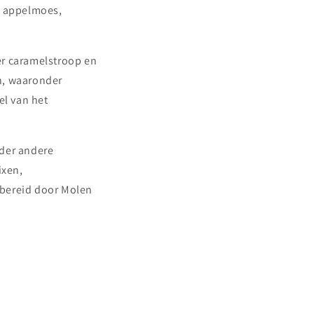
, appelmoes,
er caramelstroop en
n, waaronder
l van het
nder andere
ixen,
bereid door Molen